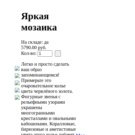
Яркая
мозаика
На складе: да
5790.00 руб.
Кол-во:
Легко и просто сделать
ваш образ
запоминающимся!
Примерьте это
очаровательное колье
цвета червлёного золота.
Фигурные звенья с
рельефными узорами
украшены
многогранными
кристаллами и овальными
кабошонами. Коралловые,
бирюзовые и аметистовые
цвета этого колье добавят