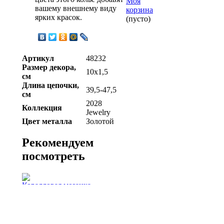
Моя
вашему внешнему виду
корзина
ярких красок.
(пусто)
Артикул
48232
Размер декора,
10х1,5
см
Длина цепочки,
39,5-47,5
см
2028
Коллекция
Jewelry
Цвет металла
Золотой
Рекомендуем
посмотреть
Коралловая мозаика
3990.00 руб.
Летняя мозаика
7390.00 руб.
Солнечный Миконос