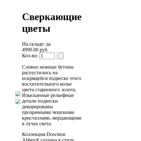
Сверкающие
цветы
На складе: да
4990.00 руб.
Кол-во:
Словно нежные бутоны
распустились на
искрящейся подвеске этого
восхитительного колье
цвета старинного золота.
Изысканные рельефные
детали подвески
декорированы
прозрачными чешскими
кристаллами, мерцающими
в лучах света.
Коллекция Downton
Abbey® создана в стиле