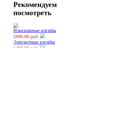
Рекомендуем
посмотреть
Изысканные изгибы
5990.00 руб.
Элегантные изгибы
6490.00 руб.
Приветливая улыбка
5190.00 руб.
Торжественный вечер
6490.00 руб.
Любовное очарование
7790.00 руб.
Милая Эдит
4490.00 руб.
Викторианская роскошь
6390.00 руб.
Главная страница
Регистрация
Корзина
Вход с паролем