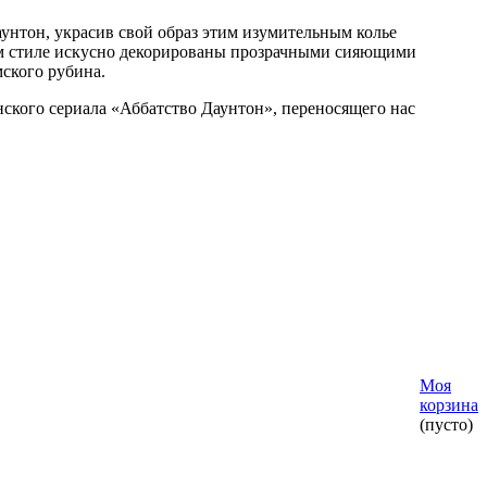
аунтон, украсив свой образ этим изумительным колье
ом стиле искусно декорированы прозрачными сияющими
ского рубина.
ского сериала «Аббатство Даунтон», переносящего нас
Моя
корзина
(пусто)