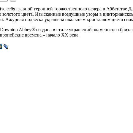
те себя главной героиней торжественного вечера в Аббатстве Д
 золотого цвета. Изысканные воздушные узоры в викторианск
и. Ажурная подвеска украшена овальным кристаллом цвета сиам
Downton Abbey® создана в стиле украшений знаменитого британ
европейские времена – начало ХХ века.